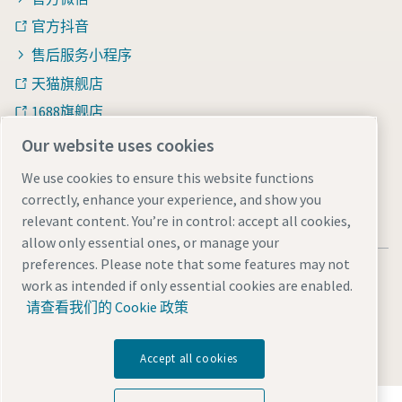
官方抖音
售后服务小程序
天猫旗舰店
1688旗舰店
知乎
Our website uses cookies
We use cookies to ensure this website functions
correctly, enhance your experience, and show you
relevant content. You’re in control: accept all cookies,
allow only essential ones, or manage your
preferences. Please note that some features may not
法律和隐私声明
Manage cookies
网站地图
work as intended if only essential cookies are enabled.
沪ICP备15004877号-1
沪公网安备 31010602005937号
请查看我们的 Cookie 政策
© 2026 阿特拉斯·科普柯（中国）投资有限公司
Accept all cookies