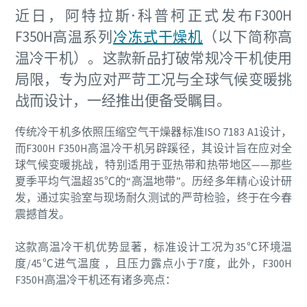
近日，阿特拉斯·科普柯正式发布F300H
F350H高温系列
冷冻式干燥机
（以下简称高
温冷干机）。这款新品打破常规冷干机使用
局限，专为应对严苛工况与全球气候变暖挑
战而设计，一经推出便备受瞩目。
传统冷干机多依照压缩空气干燥器标准ISO 7183 A1设计，
而F300H F350H高温冷干机另辟蹊径，其设计旨在应对全
球气候变暖挑战，特别适用于亚热带和热带地区——那些
夏季平均气温超35℃的“高温地带”。历经多年精心设计研
发，通过实验室与现场耐久测试的严苛检验，终于在今春
震撼首发。
这款高温冷干机优势显著，标准设计工况为35℃环境温
度/45℃进气温度 ，且压力露点小于7度，此外，F300H
F350H高温冷干机还有诸多亮点：