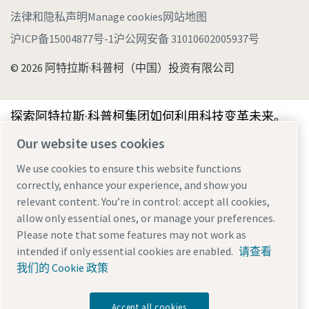
法律和隐私声明
Manage cookies
网站地图
沪ICP备15004877号-1
沪公网安备 31010602005937号
© 2026 阿特拉斯·科普柯（中国）投资有限公司
探索阿特拉斯·科普柯集团如何利用科技变革未来。
访问Atlas Copco Group网站
Our website uses cookies
Atlas Copco Group的一部分
We use cookies to ensure this website functions
correctly, enhance your experience, and show you
relevant content. You’re in control: accept all cookies,
allow only essential ones, or manage your preferences.
Please note that some features may not work as
intended if only essential cookies are enabled.
请查看
我们的 Cookie 政策
Accept all cookies