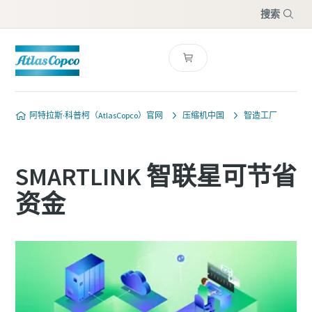
搜索
菜单
联系我们，获取专家的建
阿特拉斯·科普柯（AtlasCopco）官网
压缩机中国
智造工厂
议
标有 (*) 的字段全部为必填字段
SMARTLINK 智联星可节省
个人信息
资金
姓氏
电子邮件