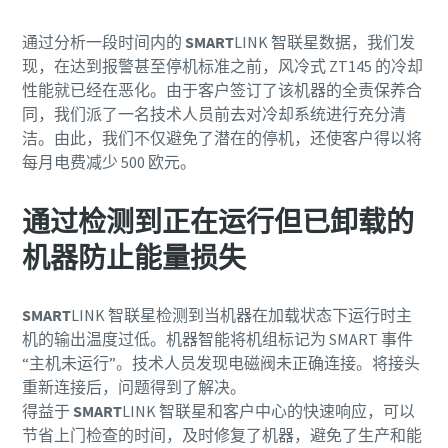
通过分析一段时间内的
SMART
LINK 智联星数据，我们发
现，在达到报警甚至停机标准之前，风冷式 ZT145 的冷却
性能就已经在恶化。由于客户签订了该机器的全责保养合
同，我们派了一名技术人员前去对冷却系统进行充分清
洁。由此，我们不仅避免了潜在的停机，还使客户得以将
每月电费减少 500 欧元。
提交此请求后，阿特拉斯·科普柯
将能够通过收集的信息与您取得
通过检测到正在运行但已卸载的
联系。获取更多信息，请参阅我
们的隐私政策。
机器防止能量损失
我已阅读并接受该隐私政策
SMART
LINK 智联星检测到当机器在加载状态下运行时主
同意按上述隐私政策规定跨
机的输出温度过低。机器智能将机组标记为 SMART 事件
境传输本人的个人信息
“主机未运行”。技术人员发现电磁阀未正确连接。将接头
重新连接后，问题得到了解决。
得益于
SMART
LINK 智联星和客户中心的快速响应，可以
节省上门检查的时间，及时修复了机器，避免了生产和能