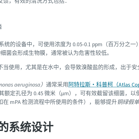
反馈，有效的清洗方式包括：
磷
统的设备中，可使用浓度为 0.05-0.1 ppm（百万分之一
种细菌会形成生物膜，通常被认为危害性较低。
不当使用，尤其是在水中，会导致溴酸盐的形成，出于安
as aeruginosa）
通常采用
阿特拉斯・科普柯（Atlas C
其额定孔径为 0.45 微米（µm），可有效截留该细菌，
在 mPA 检测流程中所使用的条件），能够提升
铜绿假单胞菌
的系统设计