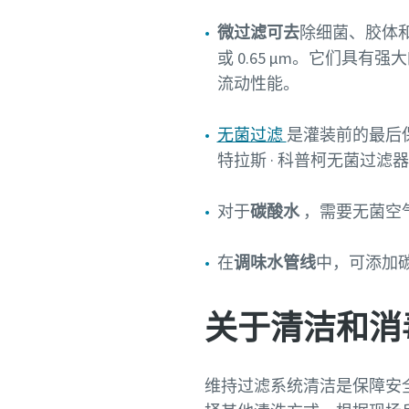
微过滤可去
除细菌、胶体和细
或 0.65 µm。它们具
流动性能。
无菌过滤
是灌装前的最后
特拉斯 · 科普柯无菌过
对于
碳酸水
，需要无菌空
在
调味水管线
中，可添加
关于清洁和消
维持过滤系统清洁是保障安