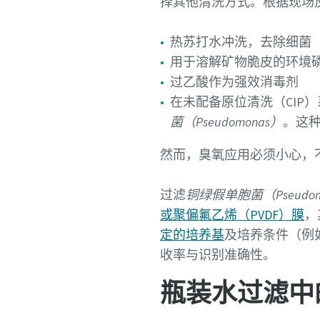
择其他清洗方式。根据现场
热苏打水冲洗，去除细菌
用于溶解矿物脆皮的环境
过乙酸作为强效消毒剂
在未配备原位清洗（CIP）系
菌（Pseudomonas）
。这
然而，臭氧应用必须小心，
过滤
铜绿假单胞菌（Pseudomon
或聚偏氟乙烯（PVDF）膜
，
定的培养基
及培养条件（例如
收率与识别准确性。
瓶装水过滤中