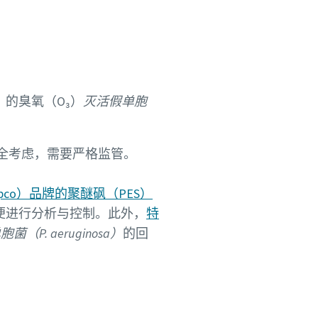
）的臭氧（O₃）
灭活假单胞
全考虑，需要严格监管。
opco）品牌的聚醚砜（PES）
以便进行分析与控制。此外，
特
（P. aeruginosa）
的回