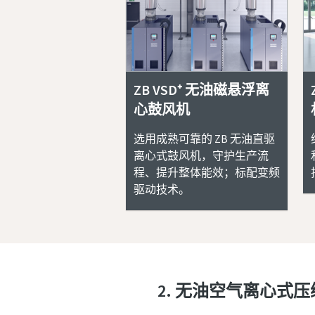
ZB VSD⁺ 无油磁悬浮离
心鼓风机
选用成熟可靠的 ZB 无油直驱
离心式鼓风机，守护生产流
程、提升整体能效；标配变频
驱动技术。
2. 无油空气离心式压缩机 