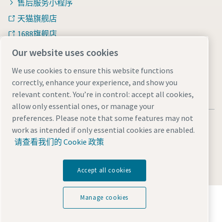
售后服务小程序
天猫旗舰店
1688旗舰店
知乎
Our website uses cookies
We use cookies to ensure this website functions
correctly, enhance your experience, and show you
relevant content. You’re in control: accept all cookies,
allow only essential ones, or manage your
preferences. Please note that some features may not
法律和隐私声明
Manage cookies
网站地图
work as intended if only essential cookies are enabled.
沪ICP备15004877号-1
沪公网安备 31010602005937号
请查看我们的 Cookie 政策
© 2026 阿特拉斯·科普柯（中国）投资有限公司
Accept all cookies
探索阿特拉斯·科普柯集团如何利用科技变革未来。
Manage cookies
访问Atlas Copco Group网站