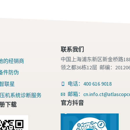
联系我们
中国上海浦东新区新金桥路18
地的经销商
领之都36栋12层 邮编：20120
备件防伪
电话：400 616 9018
nk 智联星
邮箱：cn.info.ct@atlascopc
an空压机系统诊断服务
官方抖音
册下载