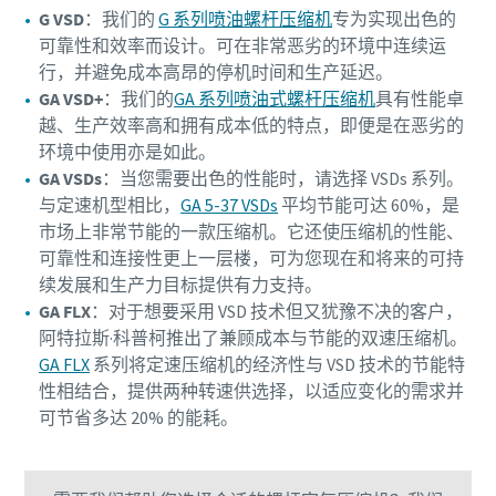
G VSD
：我们的
G 系列喷油螺杆压缩机
专为实现出色的
可靠性和效率而设计。可在非常恶劣的环境中连续运
行，并避免成本高昂的停机时间和生产延迟。
GA VSD+
：我们的
GA 系列喷油式螺杆压缩机
具有性能卓
越、生产效率高和拥有成本低的特点，即便是在恶劣的
环境中使用亦是如此。
GA VSDs
：当您需要出色的性能时，请选择 VSDs 系列。
与定速机型相比，
GA 5-37 VSDs
平均节能可达 60%，是
市场上非常节能的一款压缩机。它还使压缩机的性能、
可靠性和连接性更上一层楼，可为您现在和将来的可持
续发展和生产力目标提供有力支持。
GA FLX
：对于想要采用 VSD 技术但又犹豫不决的客户，
阿特拉斯·科普柯推出了兼顾成本与节能的双速压缩机。
GA FLX
系列将定速压缩机的经济性与 VSD 技术的节能特
性相结合，提供两种转速供选择，以适应变化的需求并
可节省多达 20% 的能耗。