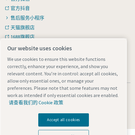
官方抖音
售后服务小程序
天猫旗舰店
1688旗舰店
知乎
Our website uses cookies
We use cookies to ensure this website functions
correctly, enhance your experience, and show you
relevant content. You’re in control: accept all cookies,
allow only essential ones, or manage your
preferences. Please note that some features may not
法律和隐私声明
Manage cookies
网站地图
work as intended if only essential cookies are enabled.
沪ICP备15004877号-1
沪公网安备 31010602005937号
请查看我们的 Cookie 政策
© 2026 阿特拉斯·科普柯（中国）投资有限公司
Accept all cookies