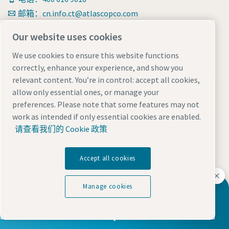
邮箱：cn.info.ct@atlascopco.com
官方抖音
Our website uses cookies
We use cookies to ensure this website functions
correctly, enhance your experience, and show you
relevant content. You’re in control: accept all cookies,
allow only essential ones, or manage your
preferences. Please note that some features may not
work as intended if only essential cookies are enabled.
请查看我们的 Cookie 政策
Accept all cookies
关注我们
官方微信
Manage cookies
无油空气压缩机
官方抖音
售后服务小程序