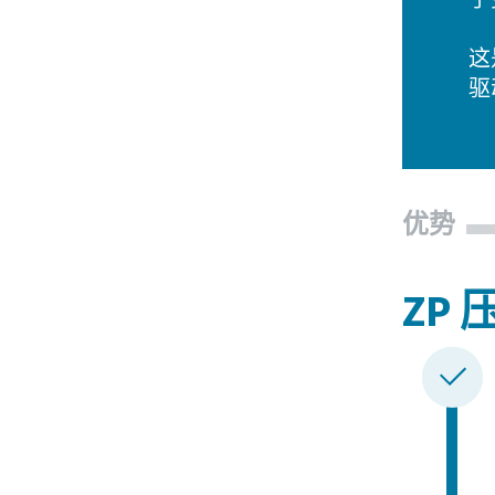
这
驱
优势
ZP