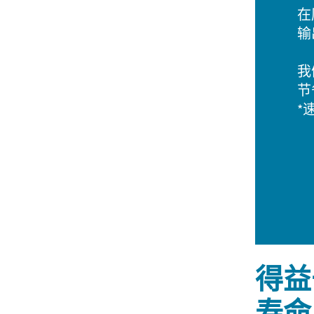
在
输
我
节
*
得益
寿命