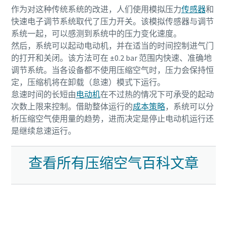
您需要了解的一切关于气力输送流程的信息
作为对这种传统系统的改进，人们使用模拟压力
传感器
和
快速电子调节系统取代了压力开关。该模拟传感器与调节
了解如何创建效率更高的气力输送流程。
系统一起，可以感测到系统中的压力变化速度。
然后，系统可以起动电动机，并在适当的时间控制进气门
了解详情
的打开和关闭。该方法可在 ±0.2 bar 范围内快速、准确地
调节系统。当各设备都不使用压缩空气时，压力会保持恒
定，压缩机将在卸载（怠速）模式下运行。
怠速时间的长短由
电动机
在不过热的情况下可承受的起动
次数上限来控制。借助整体运行的
成本策略
，系统可以分
析压缩空气使用量的趋势，进而决定是停止电动机运行还
是继续怠速运行。
查看所有压缩空气百科文章